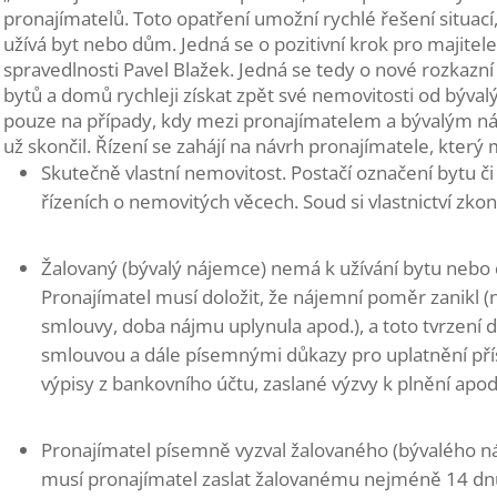
pronajímatelů. Toto opatření umožní rychlé řešení situa
užívá byt nebo dům. Jedná se o pozitivní krok pro majitele
spravedlnosti Pavel Blažek.
Jedná se tedy o nové rozkazn
bytů a domů rychleji získat zpět své nemovitosti od býva
pouze na případy, kdy mezi pronajímatelem a bývalým ná
už skončil.
Řízení se zahájí na návrh pronajímatele, který m
Skutečně vlastní nemovitost. Postačí označení bytu 
řízeních o nemovitých věcech. Soud si vlastnictví zkon
Žalovaný (bývalý nájemce) nemá k užívání bytu nebo
Pronajímatel musí doložit, že nájemní poměr zanikl 
smlouvy, doba nájmu uplynula apod.), a toto tvrzení 
smlouvou a dále písemnými důkazy pro uplatnění př
výpisy z bankovního účtu, zaslané výzvy k plnění apod.
Pronajímatel písemně vyzval žalovaného (bývalého náj
musí pronajímatel zaslat žalovanému nejméně 14 dn