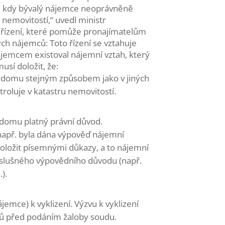
cí, kdy bývalý nájemce neoprávněně
 nemovitostí,“ uvedl ministr
í řízení, které pomůže pronajímatelům
lých nájemců:
Toto řízení se vztahuje
jemcem existoval nájemní vztah, který
usí doložit, že:
či domu stejným způsobem jako v jiných
troluje v katastru nemovitostí.
 domu platný právní důvod.
(např. byla dána výpověď nájemní
doložit písemnými důkazy, a to nájemní
íslušného výpovědního důvodu (např.
).
emce) k vyklizení. Výzvu k vyklizení
ů před podáním žaloby soudu.