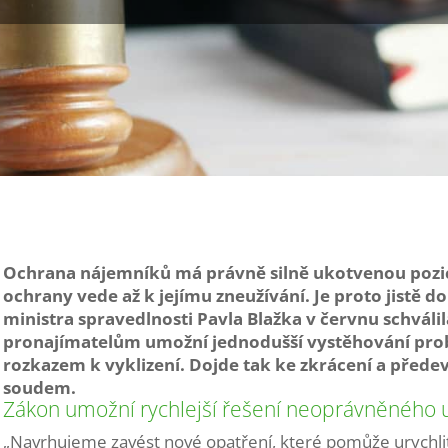
Ochrana nájemníků má právně silně ukotvenou pozici
ochrany vede až k jejímu zneužívání. Je proto jistě 
ministra spravedlnosti Pavla Blažka v červnu schvál
pronajímatelům umožní jednodušší vystěhování pro
rozkazem k vyklizení. Dojde tak ke zkrácení a přede
soudem.
Zákon umožní rychlejší řešení neoprávněného u
„Navrhujeme zavést nové opatření, které pomůže urychlit