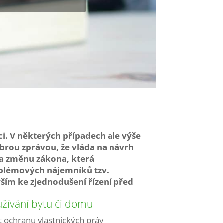
. V některých případech ale výše
dobrou zprávou, že vláda na návrh
ila změnu zákona, která
blémových nájemníků tzv.
vším ke zjednodušení řízení před
žívání bytu či domu
 ochranu vlastnických práv