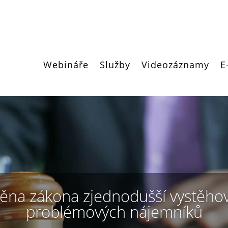
Webináře
Služby
Videozáznamy
E
na zákona zjednodušší vystěho
problémových nájemníků